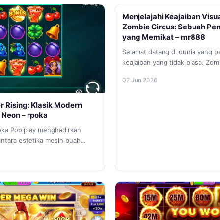
Menjelajahi Keajaiban Visu
Zombie Circus: Sebuah Pe
yang Memikat – mr888
Selamat datang di dunia yang 
keajaiban yang tidak biasa. Zom
sebagai sebuah karya visual y
02 Jun 2026
r Rising: Klasik Modern
 Neon – rpoka
poka Popiplay menghadirkan
ntara estetika mesin buah
 sentuhan modern yang energik.