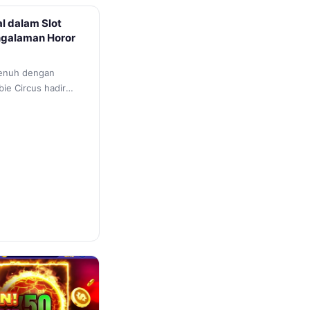
al dalam Slot
ngalaman Horor
penuh dengan
bie Circus hadir
ang menggabungkan...