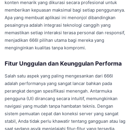
konten menarik yang dikurasi secara profesional untuk
memberikan kepuasan maksimal bagi setiap penggunanya.
Apa yang membuat aplikasi ini menonjol dibandingkan
pesaingnya adalah integrasi teknologi canggih yang
memastikan setiap interaksi terasa personal dan responsif,
menjadikan 666I pilihan utama bagi mereka yang
menginginkan kualitas tanpa kompromi.
Fitur Unggulan dan Keunggulan Performa
Salah satu aspek yang paling mengesankan dari 666I
adalah performanya yang sangat lancar bahkan pada
perangkat dengan spesifikasi menengah. Antarmuka
pengguna (UI) dirancang secara intuitif, memungkinkan
navigasi yang mudah tanpa hambatan teknis. Dengan
sistem pemuatan cepat dan koneksi server yang sangat
stabil, Anda tidak perlu khawatir tentang gangguan atau lag
saat sedang asyik menjelajahi fitur-fitur yang tersedia.