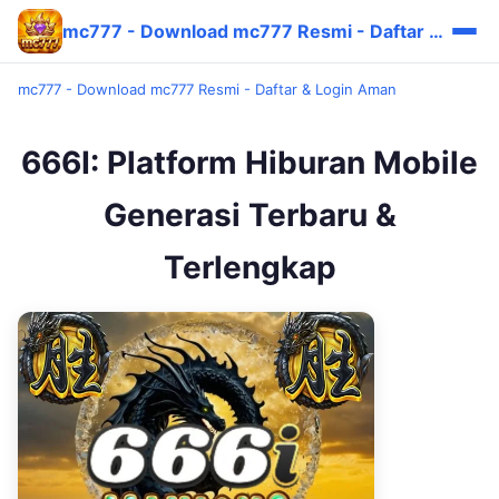
mc777 - Download mc777 Resmi - Daftar & Login Aman
mc777 - Download mc777 Resmi - Daftar & Login Aman
666I: Platform Hiburan Mobile
Generasi Terbaru &
Terlengkap